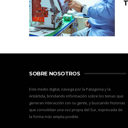
T
SOBRE NOSOTROS
Este medio digital, navega por la Patagonia y la
Antártida, brindando información sobre los temas que
generan interacción con su gente, y buscando historias
que consolidan una voz propia del Sur, expresada de
la forma más amplia posible.