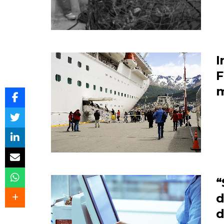
I
F
“
d
d