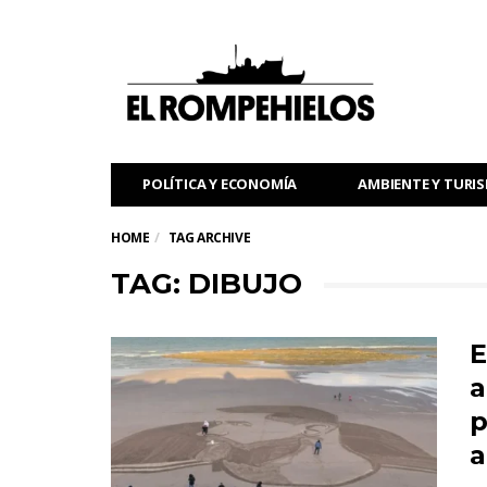
POLÍTICA Y ECONOMÍA
AMBIENTE Y TURI
HOME
TAG ARCHIVE
TAG: DIBUJO
E
a
p
a