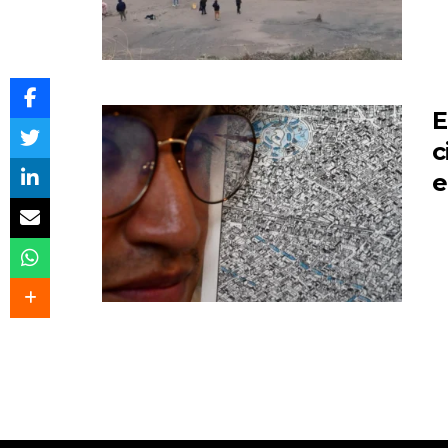
E
c
e