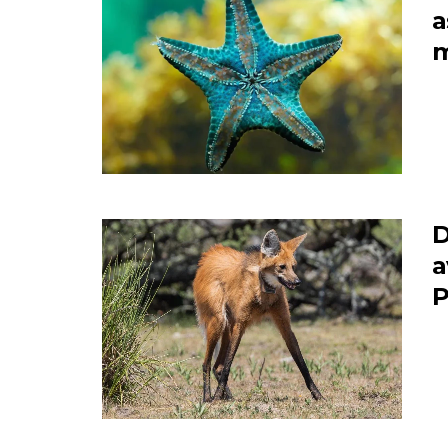
a
D
a