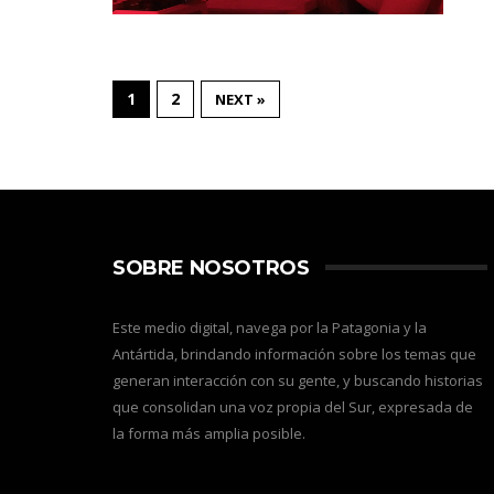
1
2
NEXT »
SOBRE NOSOTROS
Este medio digital, navega por la Patagonia y la
Antártida, brindando información sobre los temas que
generan interacción con su gente, y buscando historias
que consolidan una voz propia del Sur, expresada de
la forma más amplia posible.