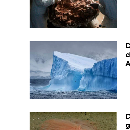
D
c
A
D
g