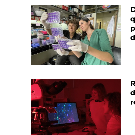
D
q
p
d
R
d
r