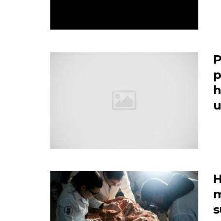
P
p
h
u
H
m
s