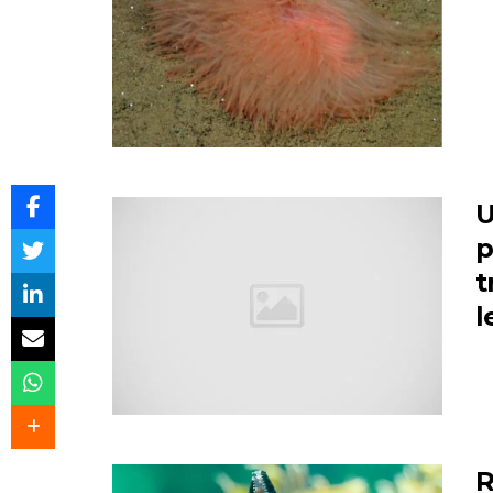
U
p
t
l
R