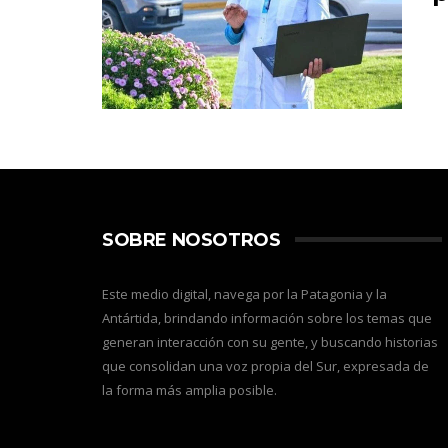
SOBRE NOSOTROS
Este medio digital, navega por la Patagonia y la
Antártida, brindando información sobre los temas que
generan interacción con su gente, y buscando historias
que consolidan una voz propia del Sur, expresada de
la forma más amplia posible.