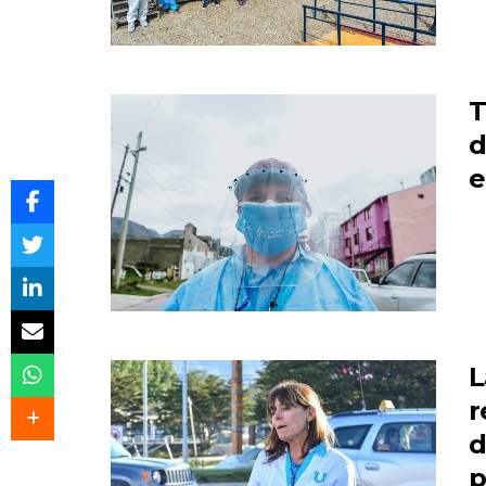
T
d
e
L
r
d
p