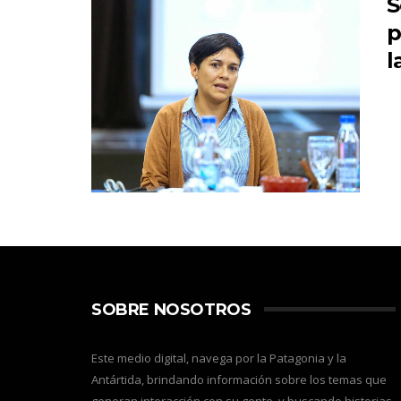
S
p
l
SOBRE NOSOTROS
Este medio digital, navega por la Patagonia y la
Antártida, brindando información sobre los temas que