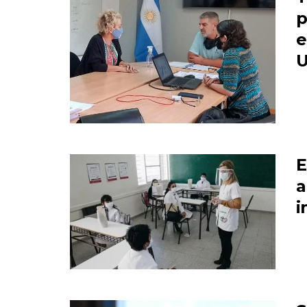
p
e
U
E
a
i