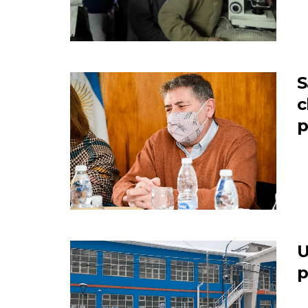
S
c
p
U
p