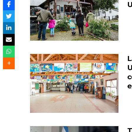
U
L
U
c
e
T