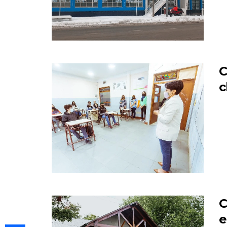
C
c
C
e