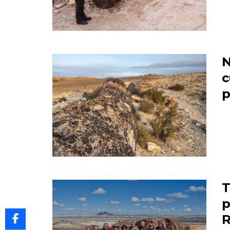
N
c
p
T
p
R