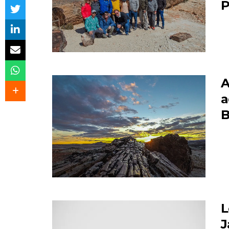
P
A
a
B
L
J