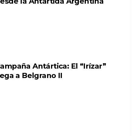
esde la Antártida Argentina
ampaña Antártica: El “Irízar”
lega a Belgrano II