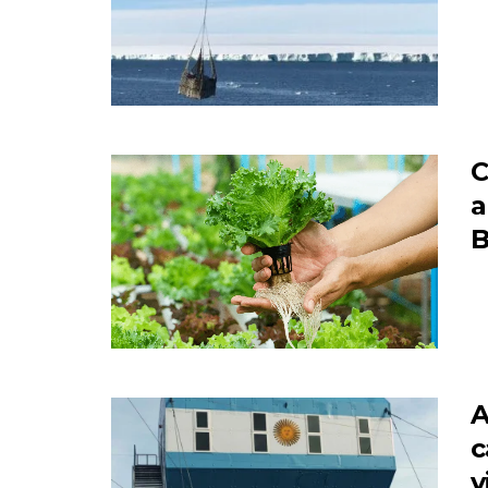
C
a
B
A
c
v