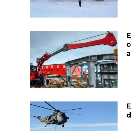
E
c
a
E
d