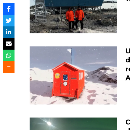
U
d
r
A
C