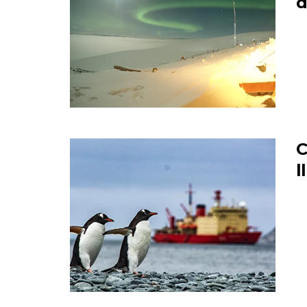
d
C
l