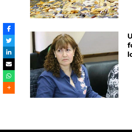
U
f
l