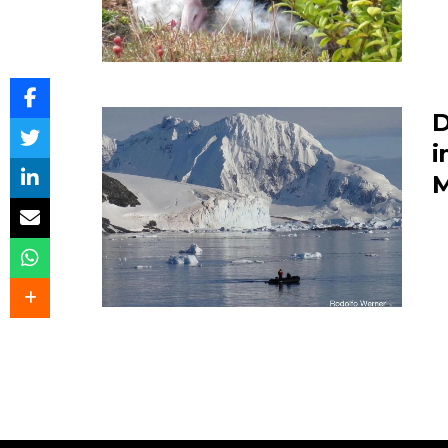
D
i
M