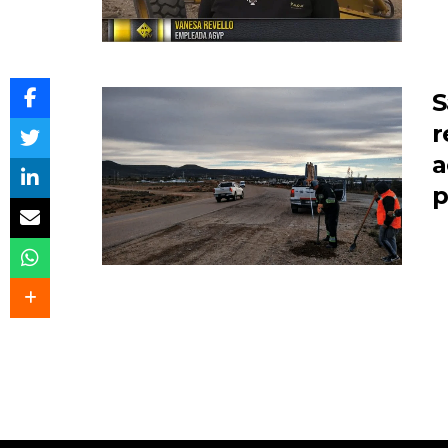
S
r
a
p