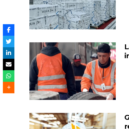
L
i
G
r