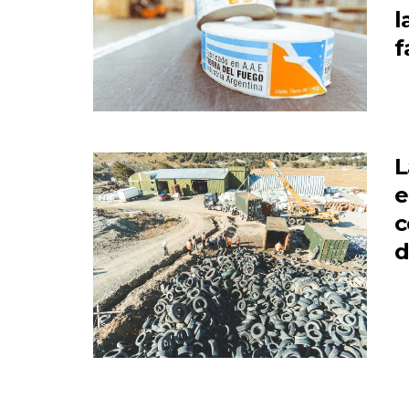
l
f
L
e
c
d