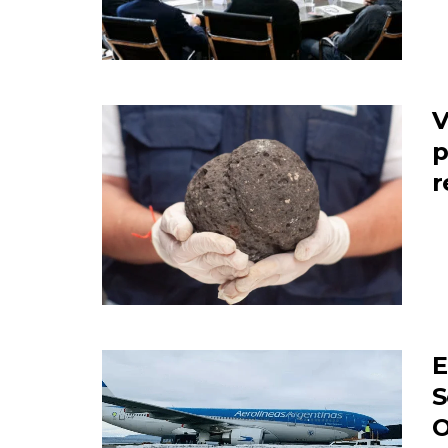
V
p
r
E
S
O