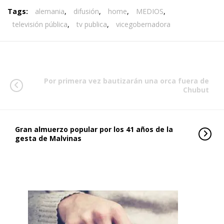
Tags:
alemania
,
difusión
,
home
,
MEDIOS
,
televisión pública
,
tv publica
,
vicegobernadora
Por primera vez bautizarán una orca fuera de
Chubut
Gran almuerzo popular por los 41 años de la
gesta de Malvinas