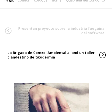
Tags:
Cóndor
,
córdoba
,
home
,
Quebrada del Condorito
Presentan proyecto sobre la industria fueguina
del software
La Brigada de Control Ambiental allanó un taller
clandestino de taxidermia