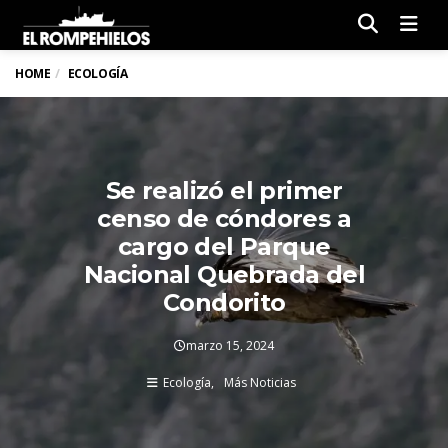
Men
HOME
ECOLOGÍA
Se realizó el primer
censo de cóndores a
cargo del Parque
Nacional Quebrada del
Condorito
marzo 15, 2024
Ecología
Más Noticias