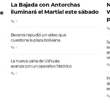
La Bajada con Antorchas
N
iluminará el Martial este sábado
W
de
p
0
Becerra repudió un video que
cuestiona la plaza boliviana
S
e
0
a
v
La nueva usina de Ushuaia
avanza con un operativo histórico
0
P
d
e