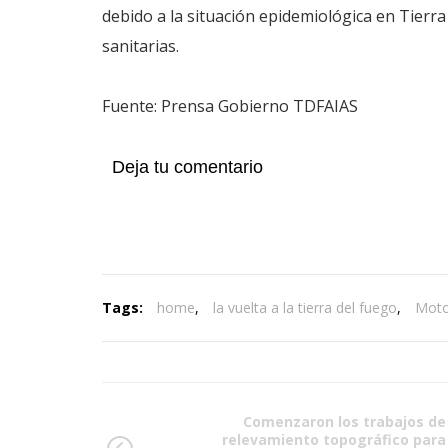
debido a la situación epidemiológica en Tierr
sanitarias.
Fuente: Prensa Gobierno TDFAIAS
Deja tu comentario
Tags:
home
,
la vuelta a la tierra del fuego
,
Moto
Comenzaron los trabajos de
relevamiento topográfico para