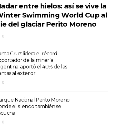
adar entre hielos: así se vive la
inter Swimming World Cup al
ie del glaciar Perito Moreno
0
anta Cruz lidera el récord
xportador de la minería
rgentina: aportó el 40% de las
entas al exterior
0
arque Nacional Perito Moreno:
onde el silencio también se
scucha
0