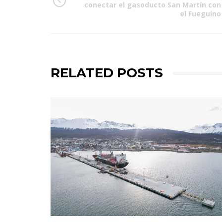
conectar el gasoducto San Martín con
el Fueguino
RELATED POSTS