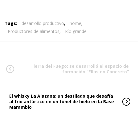
Tags:
desarrollo productivo
,
home
,
Productores de alimentos
,
Río grande
Tierra del Fuego: se desarrolló el espacio de
formación “Ellas en Concreto”
El whisky La Alazana: un destilado que desafía
al frío antártico en un túnel de hielo en la Base
Marambio