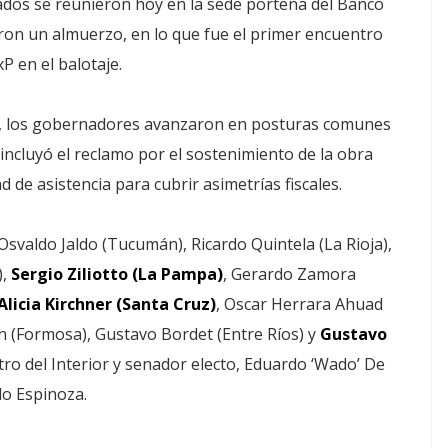
ados se reunieron hoy en la sede porteña del Banco
ron un almuerzo, en lo que fue el primer encuentro
P en el balotaje.
ón, los gobernadores avanzaron en posturas comunes
incluyó el reclamo por el sostenimiento de la obra
ad de asistencia para cubrir asimetrías fiscales.
svaldo Jaldo (Tucumán), Ricardo Quintela (La Rioja),
),
Sergio Ziliotto (La Pampa)
, Gerardo Zamora
Alicia Kirchner (Santa Cruz)
, Oscar Herrara Ahuad
án (Formosa), Gustavo Bordet (Entre Ríos) y
Gustavo
tro del Interior y senador electo, Eduardo ‘Wado’ De
do Espinoza.