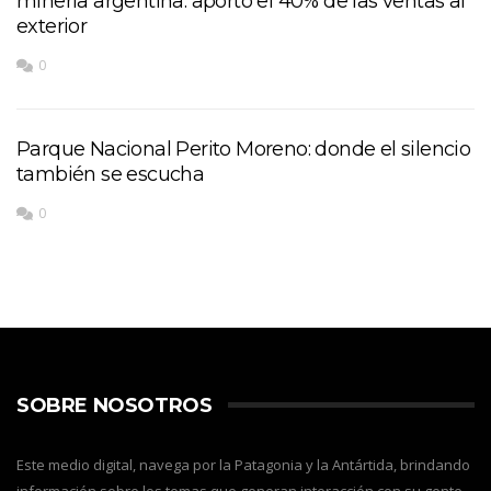
minería argentina: aportó el 40% de las ventas al
exterior
0
Parque Nacional Perito Moreno: donde el silencio
también se escucha
0
SOBRE NOSOTROS
Este medio digital, navega por la Patagonia y la Antártida, brindando
información sobre los temas que generan interacción con su gente,