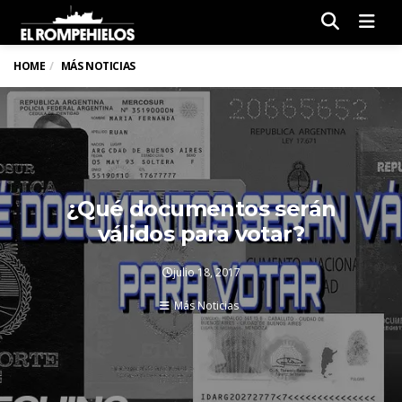
Men
HOME
MÁS NOTICIAS
¿Qué documentos serán
válidos para votar?
julio 18, 2017
Más Noticias