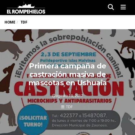
Men
HOME
TDF
Primera campaña de
castración masiva de
mascotas en Ushuaia
agosto 19, 2017
TDF