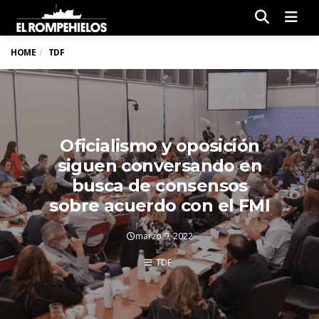
Men
HOME
TDF
Oficialismo y oposición
siguen conversando en
busca de consensos
sobre acuerdo con el FMI
marzo 9, 2022
TDF