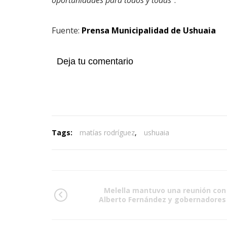
Fuente:
Prensa Municipalidad de Ushuaia
Deja tu comentario
Tags:
matías rodríguez
,
ushuaia
Melella mantuvo una reunión con
Alberto Fernández y gobernadores