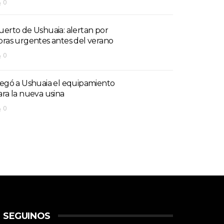
0
uerto de Ushuaia: alertan por
bras urgentes antes del verano
0
legó a Ushuaia el equipamiento
ara la nueva usina
0
SEGUINOS