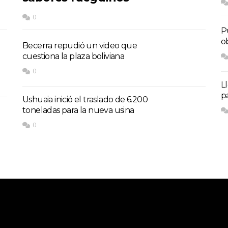
0
P
o
Becerra repudió un video que
cuestiona la plaza boliviana
0
L
p
Ushuaia inició el traslado de 6.200
toneladas para la nueva usina
0