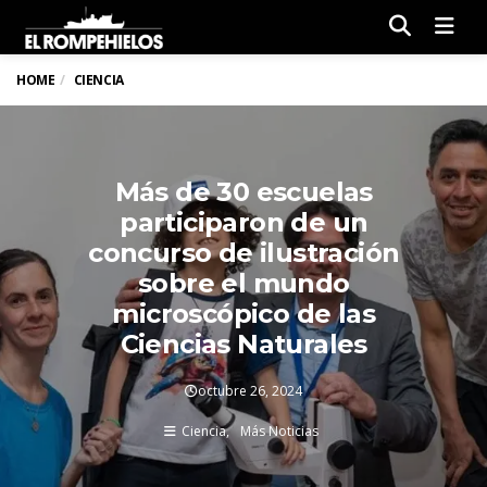
Men
HOME
CIENCIA
Más de 30 escuelas
participaron de un
concurso de ilustración
sobre el mundo
microscópico de las
Ciencias Naturales
octubre 26, 2024
Ciencia
Más Noticias