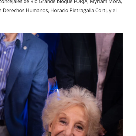
 concejales de Río Grande bloque FORJA, Myriam Mora,
 de Derechos Humanos, Horacio Pietragalla Corti, y el