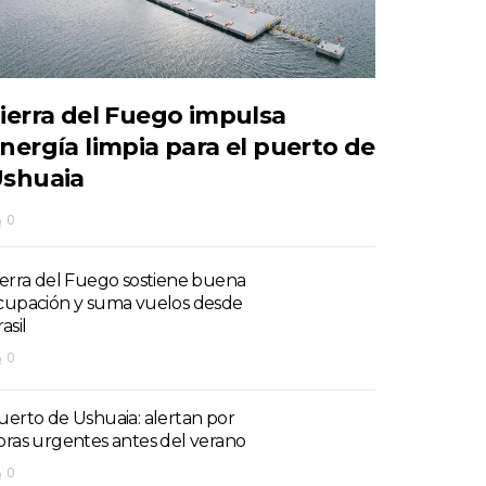
ierra del Fuego impulsa
nergía limpia para el puerto de
shuaia
0
ierra del Fuego sostiene buena
cupación y suma vuelos desde
asil
0
uerto de Ushuaia: alertan por
bras urgentes antes del verano
0