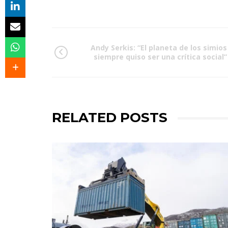
Andy Serkis: “El planeta de los simios
siempre quiso ser una crítica social”
RELATED POSTS