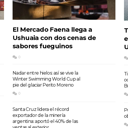
El Mercado Faena llega a
T
Ushuaia con dos cenas de
e
sabores fueguinos
U
0
Nadar entre hielos: así se vive la
T
Winter Swimming World Cup al
o
pie del glaciar Perito Moreno
Br
0
Santa Cruz lidera el récord
P
exportador de la minería
o
argentina: aportó el 40% de las
ventas al exterior