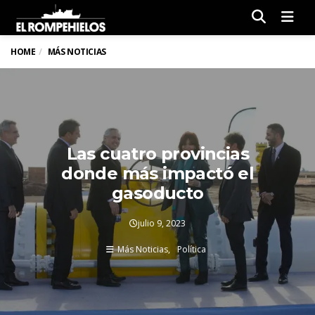
Men
HOME
MÁS NOTICIAS
Las cuatro provincias
donde más impactó el
gasoducto
julio 9, 2023
Más Noticias
Política