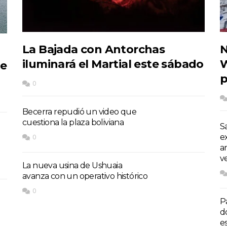
La Bajada con Antorchas
N
iluminará el Martial este sábado
W
de
p
0
Becerra repudió un video que
cuestiona la plaza boliviana
S
e
0
a
v
La nueva usina de Ushuaia
avanza con un operativo histórico
0
P
d
e