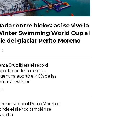
adar entre hielos: así se vive la
inter Swimming World Cup al
ie del glaciar Perito Moreno
0
anta Cruz lidera el récord
xportador de la minería
rgentina: aportó el 40% de las
entas al exterior
0
arque Nacional Perito Moreno:
onde el silencio también se
scucha