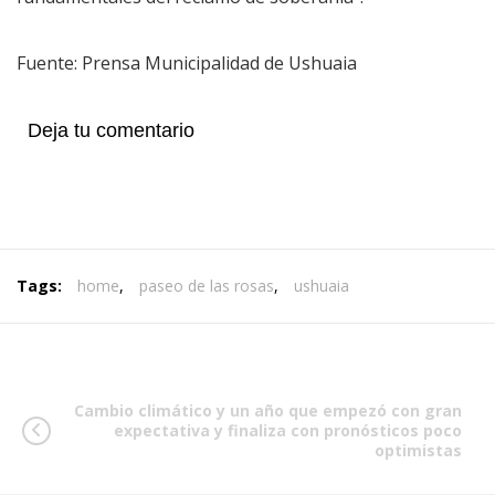
Fuente: Prensa Municipalidad de Ushuaia
Deja tu comentario
Tags:
home
,
paseo de las rosas
,
ushuaia
Cambio climático y un año que empezó con gran
expectativa y finaliza con pronósticos poco
optimistas