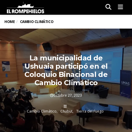
Men
HOME
CAMBIO CLIMÁTICO
La municipalidad de
Ushuaia participó en el
Coloquio Binacional de
Cambio Climático
octubre 27, 2023
Cambio Climático
Chubut
Tierra del Fuego