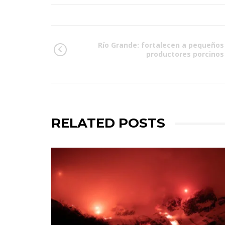
Río Grande: fortalecen a pequeños
productores porcinos
RELATED POSTS