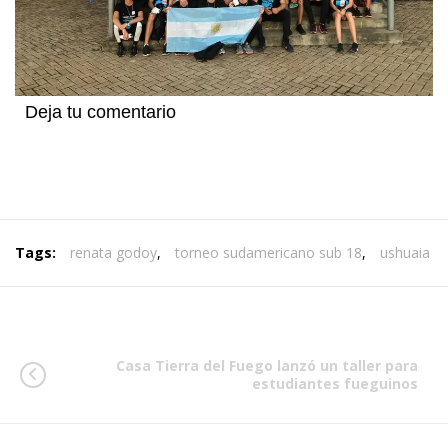
Deja tu comentario
Tags:
renata godoy
,
torneo sudamericano sub 18
,
ushuaia
Casa Tierra del Fuego lanzó un taller para
estudiantes fueguinos