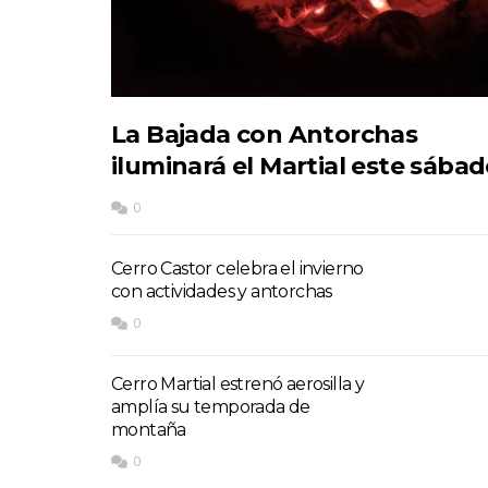
La Bajada con Antorchas
iluminará el Martial este sába
0
Cerro Castor celebra el invierno
con actividades y antorchas
0
Cerro Martial estrenó aerosilla y
amplía su temporada de
montaña
0