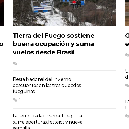
Tierra del Fuego sostiene
G
do
buena ocupación y suma
e
vuelos desde Brasil
0
U
d
Fiesta Nacional del Invierno:
descuentos en las tres ciudades
fueguinas
0
L
t
La temporada invernal fueguina
suma aperturas, festejos y nueva
aerosilla