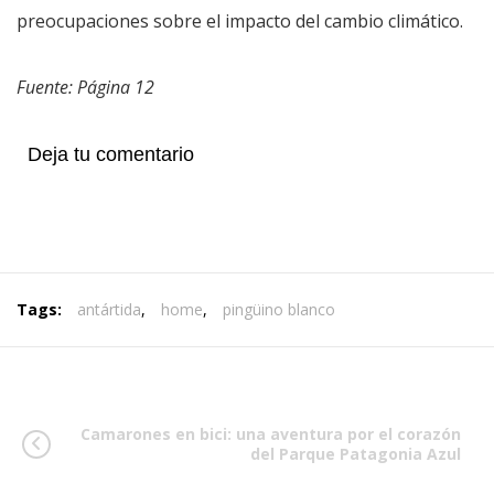
preocupaciones sobre el impacto del cambio climático.
Fuente: Página 12
Deja tu comentario
Tags:
antártida
,
home
,
pingüino blanco
Camarones en bici: una aventura por el corazón
del Parque Patagonia Azul