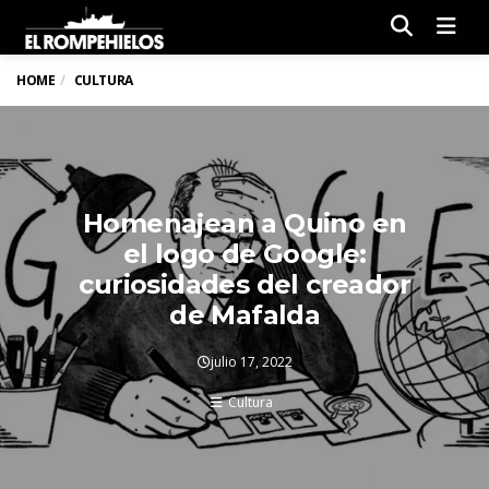
Men
HOME
CULTURA
Homenajean a Quino en
el logo de Google:
curiosidades del creador
de Mafalda
julio 17, 2022
Cultura