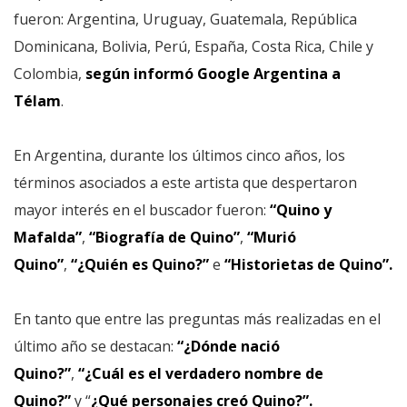
fueron: Argentina, Uruguay, Guatemala, República
Dominicana, Bolivia, Perú, España, Costa Rica, Chile y
Colombia,
según informó Google Argentina a
Télam
.
En Argentina, durante los últimos cinco años, los
términos asociados a este artista que despertaron
mayor interés en el buscador fueron:
“Quino y
Mafalda”
,
“Biografía de Quino”
,
“Murió
Quino”
,
“¿Quién es Quino?”
e
“Historietas de Quino”.
En tanto que entre las preguntas más realizadas en el
último año se destacan:
“¿Dónde nació
Quino?”
,
“¿Cuál es el verdadero nombre de
Quino?”
y “
¿Qué personajes creó Quino?”.