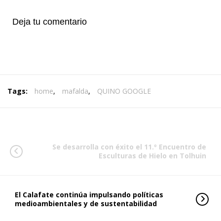
Deja tu comentario
Tags:
home
,
mafalda
,
QUINO GOOGLE
Se desarrolla con éxito el 11.º Encuentro de
Esculturas de Hielo en Tolhuin
El Calafate continúa impulsando políticas
medioambientales y de sustentabilidad