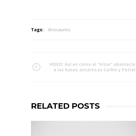
Tags:
dinosaurios
VIDEO: Así es cómo el “Irízar” abasteció
a las bases antárticas Carlini y Petrel
RELATED POSTS