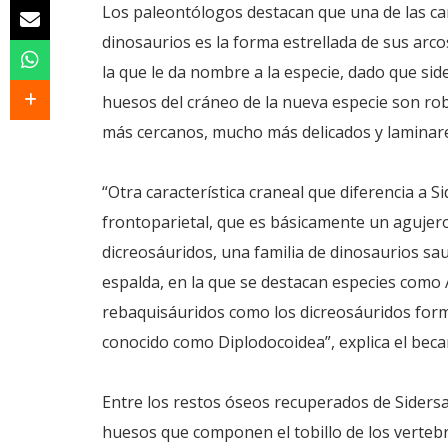
Los paleontólogos destacan que una de las car
dinosaurios es la forma estrellada de sus arcos
la que le da nombre a la especie, dado que sider
huesos del cráneo de la nueva especie son robu
más cercanos, mucho más delicados y laminar
“Otra característica craneal que diferencia a
frontoparietal, que es básicamente un agujero e
dicreosáuridos, una familia de dinosaurios sau
espalda, en la que se destacan especies com
rebaquisáuridos como los dicreosáuridos fo
conocido como Diplodocoidea”, explica el becar
Entre los restos óseos recuperados de Sidersa
huesos que componen el tobillo de los vertebr