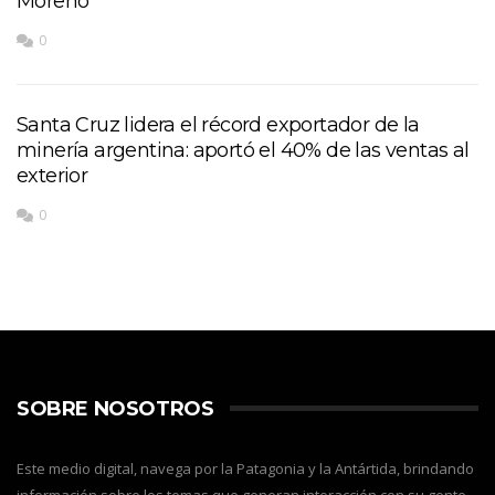
Moreno
0
Santa Cruz lidera el récord exportador de la
minería argentina: aportó el 40% de las ventas al
exterior
0
SOBRE NOSOTROS
Este medio digital, navega por la Patagonia y la Antártida, brindando
información sobre los temas que generan interacción con su gente,