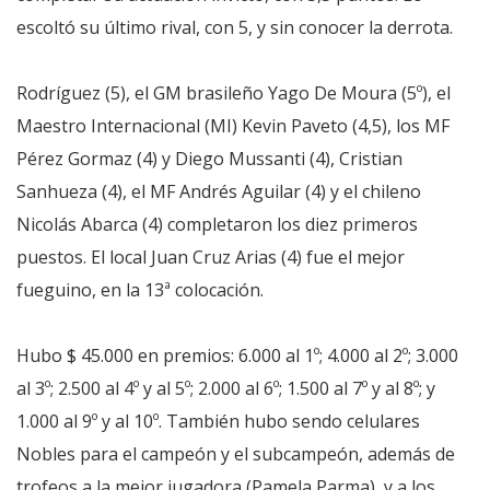
escoltó su último rival, con 5, y sin conocer la derrota.
Rodríguez (5), el GM brasileño Yago De Moura (5º), el
Maestro Internacional (MI) Kevin Paveto (4,5), los MF
Pérez Gormaz (4) y Diego Mussanti (4), Cristian
Sanhueza (4), el MF Andrés Aguilar (4) y el chileno
Nicolás Abarca (4) completaron los diez primeros
puestos. El local Juan Cruz Arias (4) fue el mejor
fueguino, en la 13ª colocación.
Hubo $ 45.000 en premios: 6.000 al 1º; 4.000 al 2º; 3.000
al 3º; 2.500 al 4º y al 5º; 2.000 al 6º; 1.500 al 7º y al 8º; y
1.000 al 9º y al 10º. También hubo sendo celulares
Nobles para el campeón y el subcampeón, además de
trofeos a la mejor jugadora (Pamela Parma), y a los