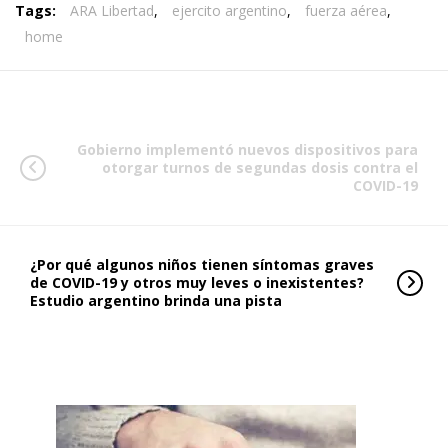
Tags:
ARA Libertad
,
ejercito argentino
,
fuerza aérea
,
home
Gobierno implementó nuevos dispositivos para
otorgar turnos de segundas dosis contra el
COVID-19
¿Por qué algunos niños tienen síntomas graves
de COVID-19 y otros muy leves o inexistentes?
Estudio argentino brinda una pista