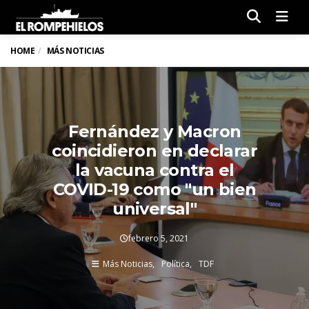
Men
HOME
MÁS NOTICIAS
Fernández y Macron
coincidieron en declarar
la vacuna contra el
COVID-19 como "un bien
universal"
febrero 5, 2021
Más Noticias
Política
TDF