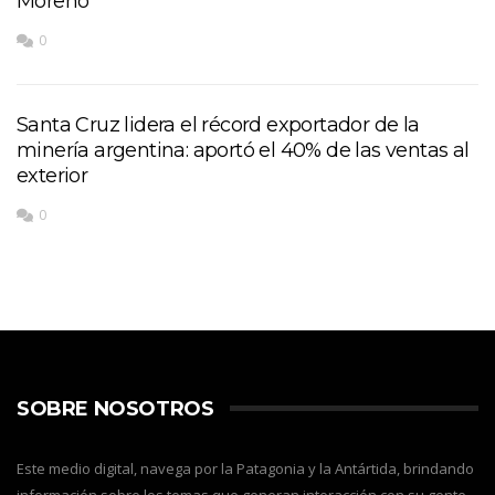
Moreno
0
Santa Cruz lidera el récord exportador de la
minería argentina: aportó el 40% de las ventas al
exterior
0
SOBRE NOSOTROS
Este medio digital, navega por la Patagonia y la Antártida, brindando
información sobre los temas que generan interacción con su gente,