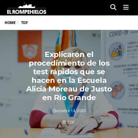
Men
HOME
TDF
Explicaron el
procedimiento de los
test rápidos que se
hacen en la Escuela
Alicia Moreau de Justo
en Río Grande
octubre 14, 2020
TDF