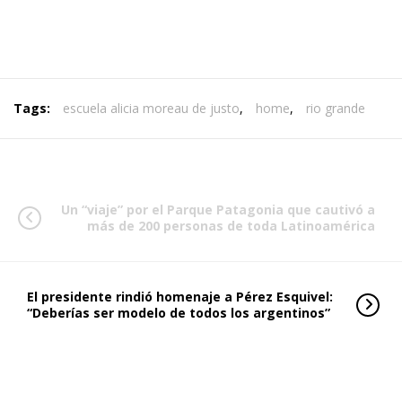
Tags:
escuela alicia moreau de justo
,
home
,
rio grande
Un “viaje” por el Parque Patagonia que cautivó a
más de 200 personas de toda Latinoamérica
El presidente rindió homenaje a Pérez Esquivel:
“Deberías ser modelo de todos los argentinos”