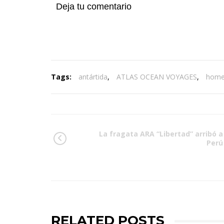
Deja tu comentario
Tags:
antártida
,
ATLAS OCEAN VOYAGES
,
hom
La fragata ARA “Libertad” arribó a
Perú
RELATED POSTS