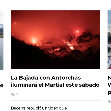
La Bajada con Antorchas
N
iluminará el Martial este sábado
W
de
p
0
Becerra repudió un video que