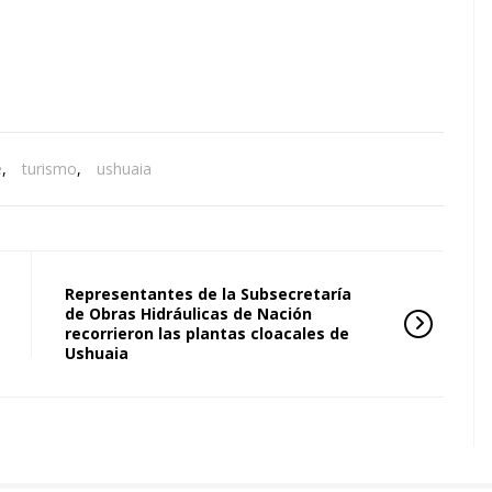
e
,
turismo
,
ushuaia
Representantes de la Subsecretaría
de Obras Hidráulicas de Nación
recorrieron las plantas cloacales de
Ushuaia