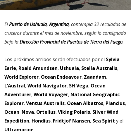
El
Puerto de Ushuaia
,
Argentina
, contempla 32 recaladas de
cruceros durante el mes de noviembre, según lo consignado
bajo la
Dirección Provincial de Puertos de Tierra del Fuego
.
Los próximos arribos serán efectuados por el
Sylvia
Earle
,
Roald Amundsen
,
Ushuaia
,
Stella Australis
,
World Explorer
,
Ocean Endeavour
,
Zaandam
,
L’Austral
,
World Navigator
,
SH Vega
,
Ocean
Adventurer
,
World Voyager
,
National Geographic
Explorer
,
Ventus Australis
,
Ocean Albatros
,
Plancius
,
Ocean Nova
,
Ortelius
,
Viking Polaris
,
Silver Wind
,
Expedition
,
Hondius
,
Fridtjof Nansen
,
Sea Spirit
y el
Ultramarine
.