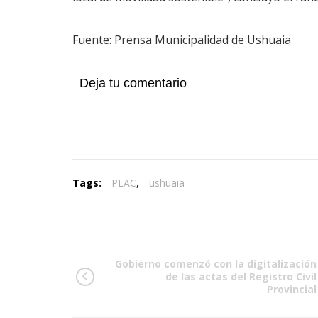
Fuente: Prensa Municipalidad de Ushuaia
Deja tu comentario
Tags:
PLAC
,
ushuaia
Gobierno comenzó con la digitalización
de las actas del Registro Civil
Provincial