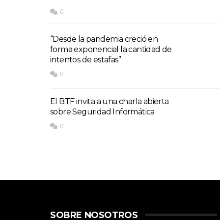
0
“Desde la pandemia creció en
forma exponencial la cantidad de
intentos de estafas”
0
El BTF invita a una charla abierta
sobre Seguridad Informática
0
SOBRE NOSOTROS