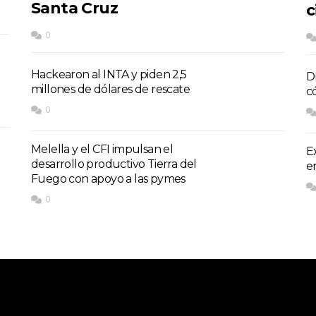
Santa Cruz
c
0
Hackearon al INTA y piden 2,5
D
millones de dólares de rescate
c
0
Melella y el CFI impulsan el
E
desarrollo productivo Tierra del
e
Fuego con apoyo a las pymes
0