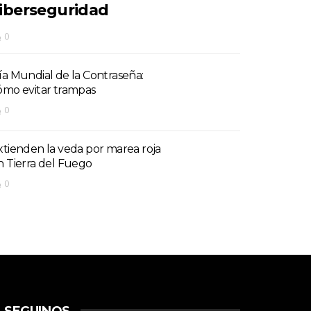
iberseguridad
0
ía Mundial de la Contraseña:
ómo evitar trampas
0
xtienden la veda por marea roja
n Tierra del Fuego
0
SEGUINOS