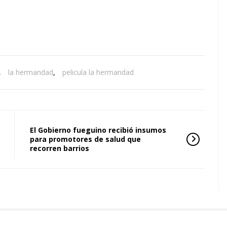
,
la hermandad
,
pelicula la hermandad
El Gobierno fueguino recibió insumos
para promotores de salud que
recorren barrios