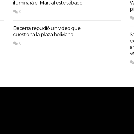
iluminará el Martial este sábado
W
p
0
Becerra repudió un video que
cuestiona la plaza boliviana
S
e
0
a
v