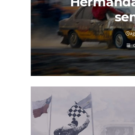
Hermandad
se
ag