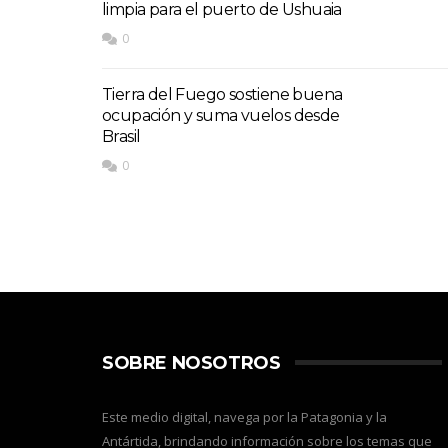
limpia para el puerto de Ushuaia
0
Tierra del Fuego sostiene buena
ocupación y suma vuelos desde
Brasil
0
SOBRE NOSOTROS
Este medio digital, navega por la Patagonia y la
Antártida, brindando información sobre los temas que