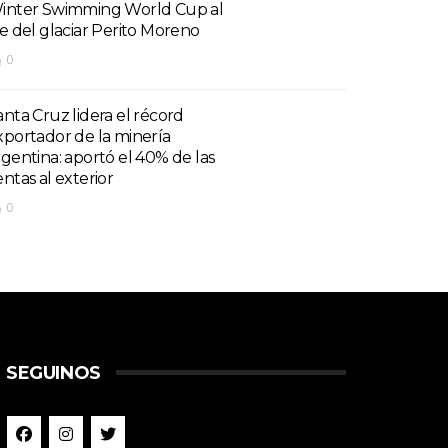
inter Swimming World Cup al
ie del glaciar Perito Moreno
0
anta Cruz lidera el récord
xportador de la minería
rgentina: aportó el 40% de las
entas al exterior
0
SEGUINOS