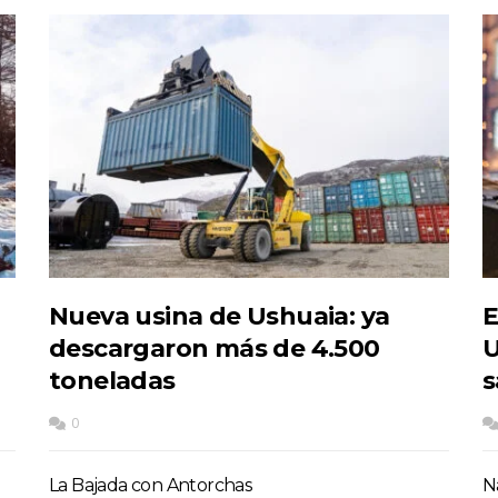
Nueva usina de Ushuaia: ya
E
descargaron más de 4.500
U
toneladas
s
0
La Bajada con Antorchas
Na