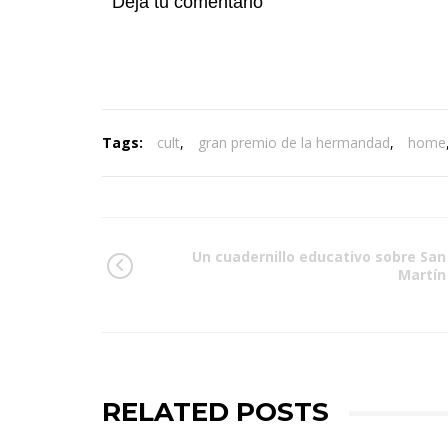
Deja tu comentario
Tags:
cult
,
gran premio de la hermandad
,
home
Un cuadernillo educativo sobre San
Martín
RELATED POSTS