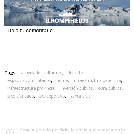
Deja tu comentario
Tags:
actividades culturales
,
deporte
,
espacios comunitarios
,
home
,
infraestructura deportiva
,
infraestructura provincial
,
inversión pública
,
obra pública
,
pico truncado
,
polideportivo
,
santa cruz
Sequía y suelo perdido: la crisis que avanza en la