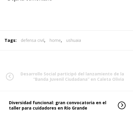
Tags:
defensa civil
,
home
,
ushuaia
Desarrollo Social participó del lanzamiento de la
“Banda Juvenil Ciudadana” en Caleta Olivia
Diversidad funcional: gran convocatoria en el
taller para cuidadores en Río Grande