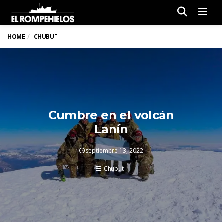
Men
HOME
CHUBUT
Cumbre en el volcán
Lanín
septiembre 13, 2022
Chubut