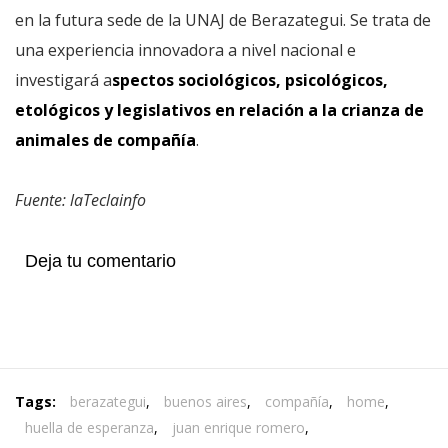
en la futura sede de la UNAJ de Berazategui. Se trata de
una experiencia innovadora a nivel nacional e
investigará a
spectos sociológicos, psicológicos,
etológicos y legislativos en relación a la crianza de
animales de compañía
.
Fuente: laTeclainfo
Deja tu comentario
Tags:
berazategui
,
buenos aires
,
compañía
,
home
,
huella de esperanza
,
juan enrique romero
,