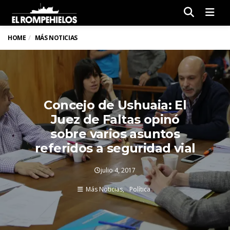
Men
HOME
MÁS NOTICIAS
Concejo de Ushuaia: El
Juez de Faltas opinó
sobre varios asuntos
referidos a seguridad vial
julio 4, 2017
Más Noticias
Política