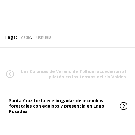
Tags:
cadic
,
ushuaia
Las Colonias de Verano de Tolhuin accedieron al
piletón en las termas del río Valdes
Santa Cruz fortalece brigadas de incendios
forestales con equipos y presencia en Lago
Posadas