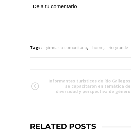
Deja tu comentario
Tags:
gimnasio comunitario
,
home
,
rio grande
Informantes turísticos de Rio Gallegos
se capacitaron en temática de
diversidad y perspectiva de género
RELATED POSTS