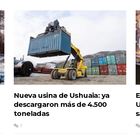
Nueva usina de Ushuaia: ya
E
descargaron más de 4.500
U
toneladas
s
0