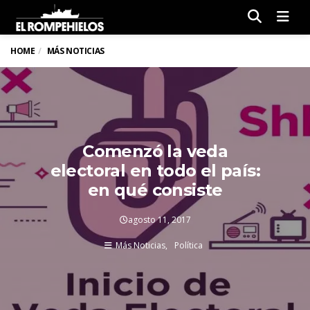
Men
HOME
MÁS NOTICIAS
Comenzó la veda
electoral en todo el país:
en qué consiste
agosto 11, 2017
Más Noticias
Política